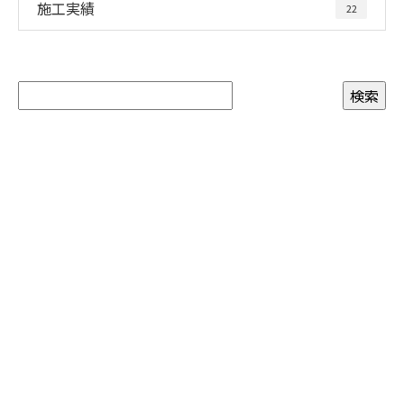
施工実績
22
お問い合わせ
お電話でのお問い合わせ
080-1229-2284
受付／9：00～17：00 ※営業電話お断り