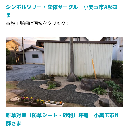
シンボルツリー・立体サークル 小美玉市A邸さ
ま
※施工詳細は画像をクリック！
雑草対策（防草シート・砂利）坪庭 小美玉市N
邸さま